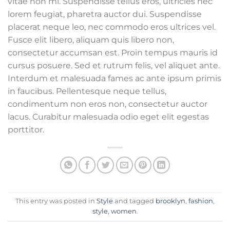
vitae non mi. Suspendisse tellus eros, ultricies nec
lorem feugiat, pharetra auctor dui. Suspendisse
placerat neque leo, nec commodo eros ultrices vel.
Fusce elit libero, aliquam quis libero non,
consectetur accumsan est. Proin tempus mauris id
cursus posuere. Sed et rutrum felis, vel aliquet ante.
Interdum et malesuada fames ac ante ipsum primis
in faucibus. Pellentesque neque tellus,
condimentum non eros non, consectetur auctor
lacus. Curabitur malesuada odio eget elit egestas
porttitor.
This entry was posted in
Style
and tagged
brooklyn
,
fashion
,
style
,
women
.