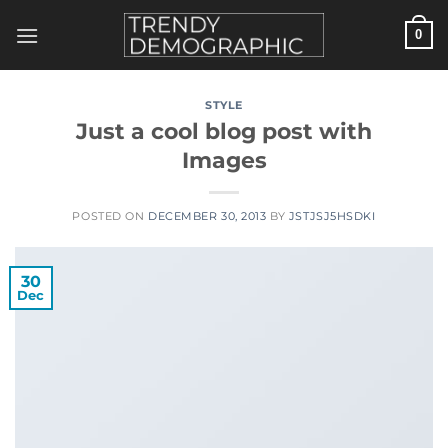
Skip
0
to
content
STYLE
Just a cool blog post with
Images
POSTED ON
DECEMBER 30, 2013
BY
JSTJSJ5HSDKI
30
Dec